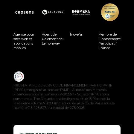
Agence pour
Agent de
Inovefa
Membre de
sites web et
Paiement de
Financement
applications
Lemonway
Participatif
mobiles
France
PRESTATAIRE DE SERVICE DE FINANCEMENT PARTICIPATIF
(PFSP) enregistré auprès de l’AMF - Autorité des Marchés
Financiers sous le numéro FP-2023-7 - Société NRNC (nom
commercial The Clique), dont le siège est situé 18 Place de la
Madeleine à Paris 75008, immatriculée au RCS de Paris sous le
numéro 913 428 827, au capital de 275 000€.