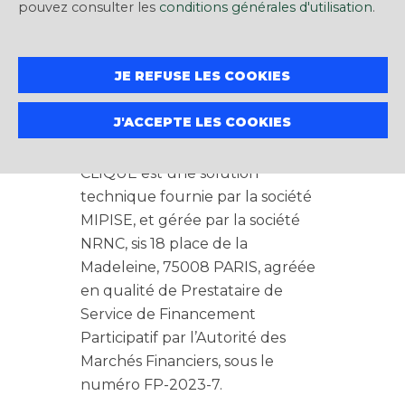
pouvez consulter les
conditions générales d'utilisation
.
participatif THE CLIQUE permet à
un PORTEUR de PROJET de
financer un projet et/ou
JE REFUSE LES COOKIES
développer son activité par l’offre
au public de titres de capital
J'ACCEPTE LES COOKIES
(actions) ou de créance
(obligations). La plateforme THE
CLIQUE est une solution
technique fournie par la société
MIPISE, et gérée par la société
NRNC, sis 18 place de la
Madeleine, 75008 PARIS, agréée
en qualité de Prestataire de
Service de Financement
Participatif par l’Autorité des
Marchés Financiers, sous le
numéro FP-2023-7.