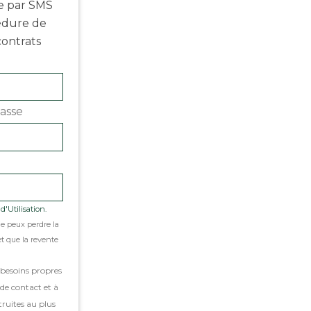
e par SMS
cédure de
contrats
asse
'Utilisation.
je peux perdre la
t que la revente
 besoins propres
de contact et à
truites au plus