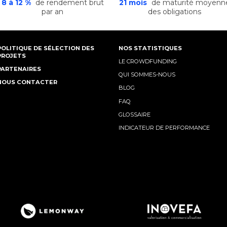
8 à 12 %
de rendement brut
21 mois
de maturité moyenn
par an
des obligations
POLITIQUE DE SÉLECTION DES
NOS STATISTIQUES
PROJETS
LE CROWDFUNDING
PARTENAIRES
QUI SOMMES-NOUS
NOUS CONTACTER
BLOG
FAQ
GLOSSAIRE
INDICATEUR DE PERFORMANCE