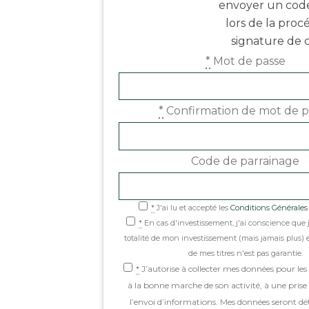
envoyer un cod
lors de la pro
signature de 
*
Mot de passe
*
Confirmation de mot de p
Code de parrainage
*
J'ai lu et accepté les
Conditions Générales d
If
*
En cas d'investissement, j'ai conscience que 
you
totalité de mon investissement (mais jamais plus) e
are
de mes titres n'est pas garantie.
*
J’autorise à collecter mes données pour les
a
à la bonne marche de son activité, à une prise 
human,
l’envoi d’informations. Mes données seront dé