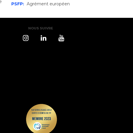
e
PSFP:
Agrément européen
NOUS SUIVRE