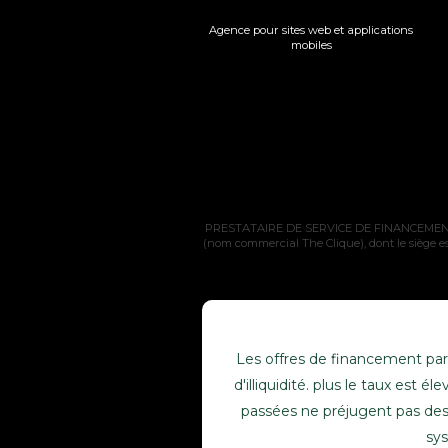
Agence pour sites web et applications
mobiles
PRESTATAIRE DE SERVICE DE FINANCEMENT PAR
(nom commercial The Clique), dont le siège es
Les offres de financement part
d'illiquidité. plus le taux est
passées ne préjugent pas des 
sys