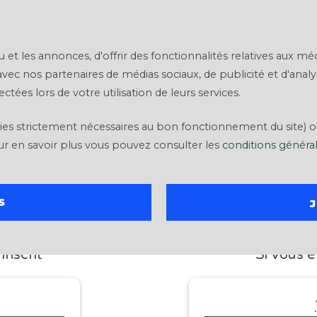
Se financer
Projets
Blog
Nous connaître
 les annonces, d'offrir des fonctionnalités relatives aux médi
 avec nos partenaires de médias sociaux, de publicité et d'anal
ctées lors de votre utilisation de leurs services.
okies strictement nécessaires au bon fonctionnement du site) 
ur en savoir plus vous pouvez consulter les
conditions générale
S
N
CON
inscrit
Si vous ê