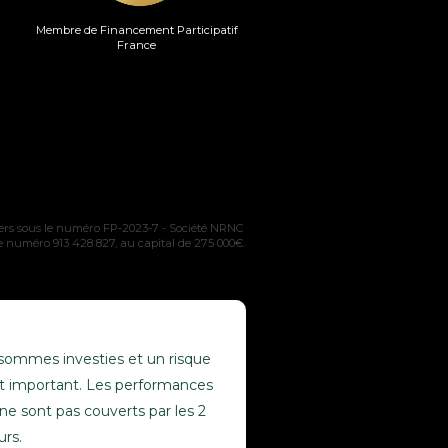
Membre de Financement Participatif
France
rs sous le numéro FP-2023-7 - Société NRNC
le numéro 913 428 827, au capital de 275 000€.
s sommes investies et un risque
 est important. Les performances
ne sont pas couverts par les 2
urs.