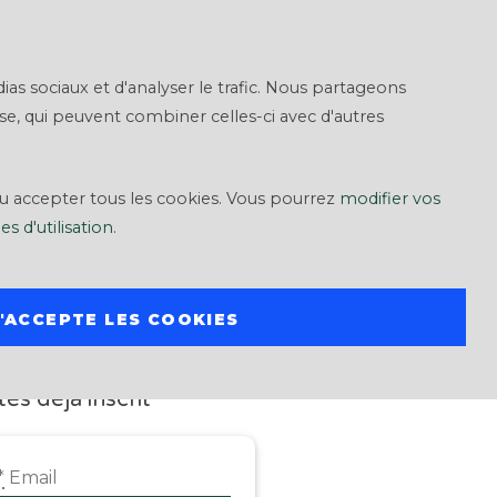
S'inscrire
S'identifier
as sociaux et d'analyser le trafic. Nous partageons
yse, qui peuvent combiner celles-ci avec d'autres
ou accepter tous les cookies. Vous pourrez
modifier vos
s d'utilisation
.
J'ACCEPTE LES COOKIES
NEXION
tes déjà inscrit
*
Email