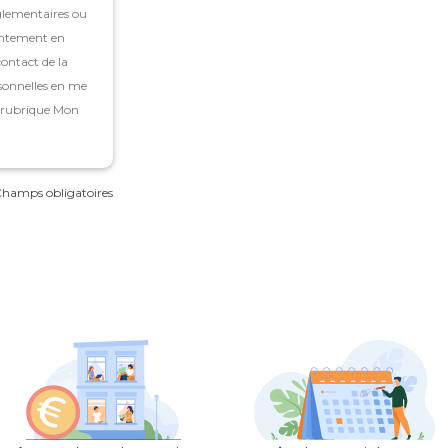
glementaires ou
entement en
ontact de la
sonnelles en me
a rubrique Mon
 Champs obligatoires