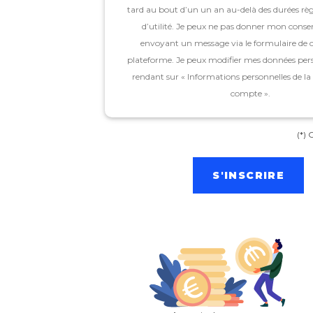
tard au bout d’un un an au-delà des durées rè
ignore
d’utilité. Je peux ne pas donner mon cons
this
envoyant un message via le formulaire de c
field
plateforme. Je peux modifier mes données per
rendant sur « Informations personnelles de l
compte ».
(*)