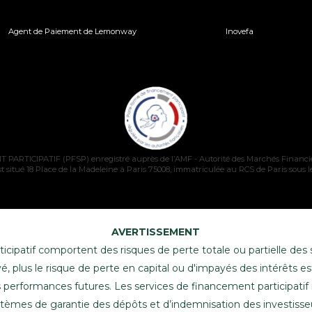
Agent de Paiement de Lemonway
Inovefa
TICIPATIF (PFSP) enregistré auprès de l’AMF - Autorité des Marchés Financie
t situé 18 Place de la Madeleine à Paris 75008, immatriculée au RCS de Paris sous 
AVERTISSEMENT
icipatif comportent des risques de perte totale ou partielle de
 élevé, plus le risque de perte en capital ou d'impayés des intérêts
performances futures. Les services de financement participatif 
tèmes de garantie des dépôts et d’indemnisation des investisse