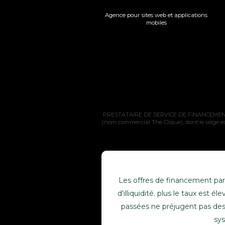
Agence pour sites web et applications
mobiles
PRESTATAIRE DE SERVICE DE FINANCEMENT PAR
(nom commercial The Clique), dont le siège es
Les offres de financement part
d'illiquidité. plus le taux est
passées ne préjugent pas des 
sys