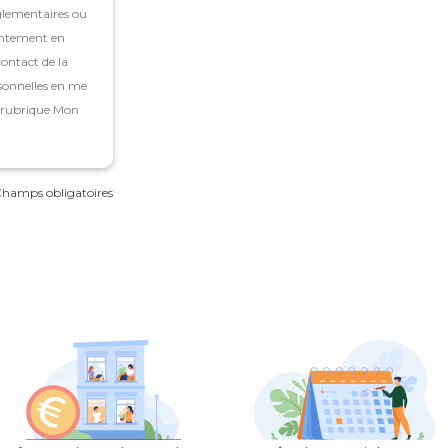
glementaires ou
entement en
ontact de la
sonnelles en me
a rubrique Mon
 Champs obligatoires