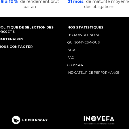
8 à 12 %
de rendement brut
21 mois
de maturité moyenn
par an
des obligations
POLITIQUE DE SÉLECTION DES
NOS STATISTIQUES
PROJETS
LE CROWDFUNDING
PARTENAIRES
QUI SOMMES-NOUS
NOUS CONTACTER
BLOG
FAQ
GLOSSAIRE
INDICATEUR DE PERFORMANCE