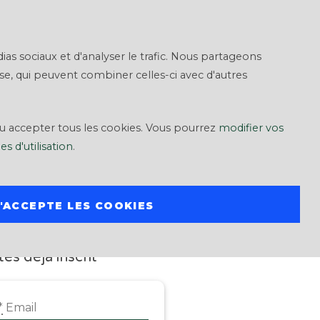
S'inscrire
S'identifier
as sociaux et d'analyser le trafic. Nous partageons
yse, qui peuvent combiner celles-ci avec d'autres
ou accepter tous les cookies. Vous pourrez
modifier vos
s d'utilisation
.
J'ACCEPTE LES COOKIES
NEXION
tes déjà inscrit
*
Email