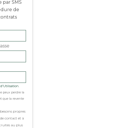
e par SMS
cédure de
contrats
asse
'Utilisation.
je peux perdre la
t que la revente
 besoins propres
de contact et à
truites au plus