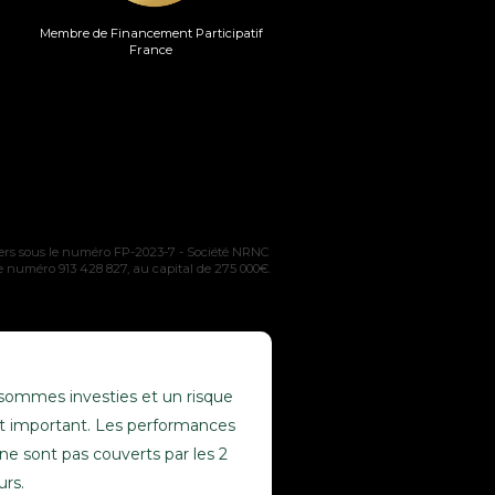
Membre de Financement Participatif
France
rs sous le numéro FP-2023-7 - Société NRNC
le numéro 913 428 827, au capital de 275 000€.
s sommes investies et un risque
 est important. Les performances
ne sont pas couverts par les 2
urs.