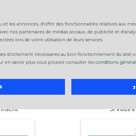
Se financer
Projets
Blog
Nous connaître
 les annonces, d'offrir des fonctionnalités relatives aux médi
 avec nos partenaires de médias sociaux, de publicité et d'anal
ctées lors de votre utilisation de leurs services.
okies strictement nécessaires au bon fonctionnement du site) 
ur en savoir plus vous pouvez consulter les
conditions générale
S
N
CON
inscrit
Si vous ê