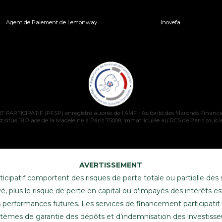
Agent de Paiement de Lemonway
Inovefa
TICIPATIF (PFSP) enregistré auprès de l’AMF - Autorité des Marchés Financie
t situé 18 Place de la Madeleine à Paris 75008, immatriculée au RCS de Paris sous 
AVERTISSEMENT
icipatif comportent des risques de perte totale ou partielle de
 élevé, plus le risque de perte en capital ou d'impayés des intérêts
performances futures. Les services de financement participatif 
tèmes de garantie des dépôts et d’indemnisation des investisse