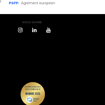
e
PSFP:
Agrément européen
NOUS SUIVRE