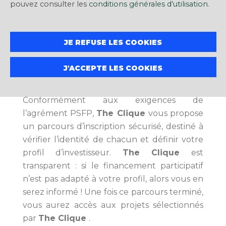
pouvez consulter les
conditions générales d'utilisation
.
d'investisseurs animée par l'envie de
financer, au-delà d'une simple opération
immobilière, le renouveau urbain, la
JE REFUSE LES COOKIES
transition énergétique et l'amélioration
durable de l'habitat et plus généralement
J'ACCEPTE LES COOKIES
des usages de l'immobilier.
Conformément aux exigences de
l’agrément PSFP,
The Clique
vous propose
un parcours d’inscription sécurisé, destiné à
vérifier l’identité de chacun et définir votre
profil d’investisseur.
The Clique
est
transparent : si le financement participatif
n’est pas adapté à votre profil, alors vous en
serez informé ! Une fois ce parcours terminé,
vous aurez accès aux projets sélectionnés
par
The Clique
.