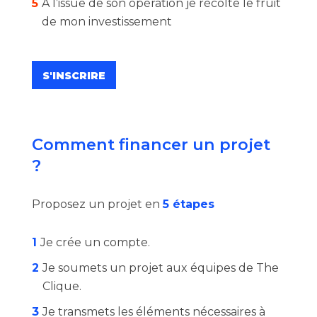
5
À l’issue de son opération je récolte le fruit
de mon investissement
S'INSCRIRE
Comment financer un projet
?
Proposez un projet en
5 étapes
1
Je crée un compte.
2
Je soumets un projet aux équipes de The
Clique.
3
Je transmets les éléments nécessaires à