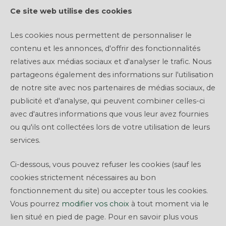
Ce site web utilise des cookies
Les cookies nous permettent de personnaliser le
contenu et les annonces, d'offrir des fonctionnalités
relatives aux médias sociaux et d'analyser le trafic. Nous
NOTRE PLATEFORME DE CROWDFUNDING VOUS PERMET D'INVESTIR DANS DES
partageons également des informations sur l'utilisation
PROJETS IMMOBILIERS À PARTIR DE 1 000€
de notre site avec nos partenaires de médias sociaux, de
publicité et d'analyse, qui peuvent combiner celles-ci
NOS PROJETS EN CROWDFUNDING
avec d'autres informations que vous leur avez fournies
ou qu'ils ont collectées lors de votre utilisation de leurs
services.
Ci-dessous, vous pouvez refuser les cookies (sauf les
cookies strictement nécessaires au bon
En rejoignant
The Clique
vous vous offrez
fonctionnement du site) ou accepter tous les cookies.
la possibilité d'investir dans des opérations
Vous pourrez
modifier vos choix
à tout moment via le
immobilières. Tout en diversifiant votre
lien situé en pied de page. Pour en savoir plus vous
épargne, vous rejoignez notre communauté