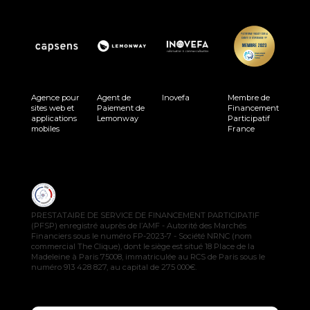
Agence pour
Agent de
Inovefa
Membre de
sites web et
Paiement de
Financement
applications
Lemonway
Participatif
mobiles
France
PRESTATAIRE DE SERVICE DE FINANCEMENT PARTICIPATIF
(PFSP) enregistré auprès de l’AMF - Autorité des Marchés
Financiers sous le numéro FP-2023-7 - Société NRNC (nom
commercial The Clique), dont le siège est situé 18 Place de la
Madeleine à Paris 75008, immatriculée au RCS de Paris sous le
numéro 913 428 827, au capital de 275 000€.