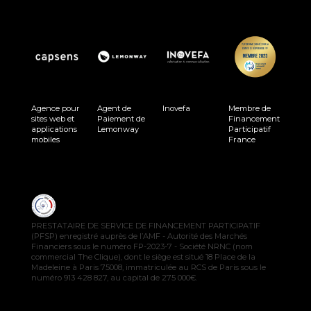
Agence pour
Agent de
Inovefa
Membre de
sites web et
Paiement de
Financement
applications
Lemonway
Participatif
mobiles
France
PRESTATAIRE DE SERVICE DE FINANCEMENT PARTICIPATIF
(PFSP) enregistré auprès de l’AMF - Autorité des Marchés
Financiers sous le numéro FP-2023-7 - Société NRNC (nom
commercial The Clique), dont le siège est situé 18 Place de la
Madeleine à Paris 75008, immatriculée au RCS de Paris sous le
numéro 913 428 827, au capital de 275 000€.