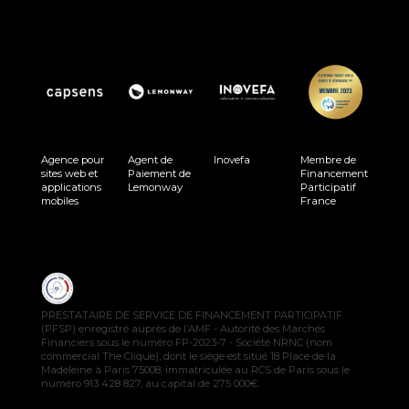
Agence pour
Agent de
Inovefa
Membre de
sites web et
Paiement de
Financement
applications
Lemonway
Participatif
mobiles
France
PRESTATAIRE DE SERVICE DE FINANCEMENT PARTICIPATIF
(PFSP) enregistré auprès de l’AMF - Autorité des Marchés
Financiers sous le numéro FP-2023-7 - Société NRNC (nom
commercial The Clique), dont le siège est situé 18 Place de la
Madeleine à Paris 75008, immatriculée au RCS de Paris sous le
numéro 913 428 827, au capital de 275 000€.