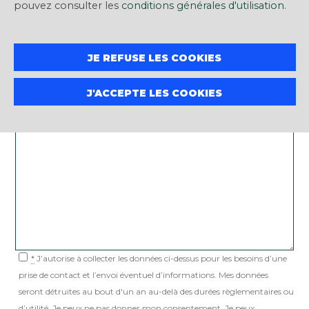
pouvez consulter les
conditions générales d'utilisation
.
Téléphone
JE REFUSE LES COOKIES
*
Message
J'ACCEPTE LES COOKIES
*
J’autorise à collecter les données ci-dessus pour les besoins d’une
prise de contact et l’envoi éventuel d’informations. Mes données
seront détruites au bout d'un an au-delà des durées règlementaires ou
d’utilité. Je peux ne pas donner mon consentement. Je peux